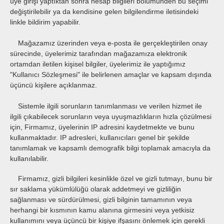
üye girişi yaptıktan sonra hesap bilgileri bölümünden bu seçimi
değiştirilebilir ya da kendisine gelen bilgilendirme iletisindeki
linkle bildirim yapabilir.
Mağazamız üzerinden veya e-posta ile gerçekleştirilen onay
sürecinde, üyelerimiz tarafından mağazamıza elektronik
ortamdan iletilen kişisel bilgiler, üyelerimiz ile yaptığımız
"Kullanıcı Sözleşmesi" ile belirlenen amaçlar ve kapsam dışında
üçüncü kişilere açıklanmaz.
Sistemle ilgili sorunların tanımlanması ve verilen hizmet ile
ilgili çıkabilecek sorunların veya uyuşmazlıkların hızla çözülmesi
için, Firmamız, üyelerinin IP adresini kaydetmekte ve bunu
kullanmaktadır. IP adresleri, kullanıcıları genel bir şekilde
tanımlamak ve kapsamlı demografik bilgi toplamak amacıyla da
kullanılabilir.
Firmamız, gizli bilgileri kesinlikle özel ve gizli tutmayı, bunu bir
sır saklama yükümlülüğü olarak addetmeyi ve gizliliğin
sağlanması ve sürdürülmesi, gizli bilginin tamamının veya
herhangi bir kısmının kamu alanına girmesini veya yetkisiz
kullanımını veya üçüncü bir kişiye ifşasını önlemek için gerekli