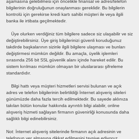
aşamasına gelebilmesi için öncelikle finansal ve adres/telefon
bilgilerinin doğruluğunun onaylanması gereklidir. Bu bilgilerin
kontrolü için gerekirse kredi kartı sahibi müşteri ile veya ilgili
banka ile irtibata geçilmektedir.
Üye olurken verdiğiniz tüm bilgilere sadece siz ulaşabilir ve siz
değiştirebilirsiniz. Üye giriş bilgilerinizi güvenli koruduğunuz
takdirde başkalarının sizinle ilgili bilgilere ulaşması ve bunları
değiştirmesi mümkün değildir. Bu amaçla, üyelik işlemleri
sırasında 256 bit SSL güvenlik alanı içinde hareket edilir. Bu
sistem kırılması mümkün olmayan bir uluslararası şifreleme
standardıdır.
Bilgi hattı veya müşteri hizmetleri servisi bulunan ve açık
adres ve telefon bilgilerinin belirtildiği İnternet alışveriş siteleri
günümüzde daha fazla tercih edilmektedir. Bu sayede aklınıza
takılan bütün konular hakkında ayrıntılı bilgi alabilir, online
alışveriş hizmeti sağlayan firmanın güvenirliği konusunda daha
sağlıklı bilgi edinebilirsiniz.
Not: İnternet alışveriş sitelerinde firmanın açık adresinin ve
telefonun yer almasına dikkat edilmesini tavsiye ediyoruz.