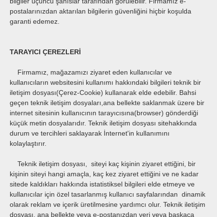
bilgiler üçüncü şahıslar tarafından görülebilir. Firmamız e-
postalarınızdan aktarılan bilgilerin güvenliğini hiçbir koşulda
garanti edemez.
TARAYICI ÇEREZLERİ
Firmamız, mağazamızı ziyaret eden kullanıcılar ve
kullanıcıların websitesini kullanımı hakkındaki bilgileri teknik bir
iletişim dosyası(Çerez-Cookie) kullanarak elde edebilir. Bahsi
geçen teknik iletişim dosyaları,ana bellekte saklanmak üzere bir
internet sitesinin kullanıcının tarayıcısına(browser) gönderdiği
küçük metin dosyalarıdır. Teknik iletişim dosyası sitehakkında
durum ve tercihleri saklayarak İnternet'in kullanımını
kolaylaştırır.
Teknik iletişim dosyası, siteyi kaç kişinin ziyaret ettiğini, bir
kişinin siteyi hangi amaçla, kaç kez ziyaret ettiğini ve ne kadar
sitede kaldıkları hakkında istatistiksel bilgileri elde etmeye ve
kullanıcılar için özel tasarlanmış kullanıcı sayfalarından dinamik
olarak reklam ve içerik üretilmesine yardımcı olur. Teknik iletişim
dosyası, ana bellekte veya e-postanızdan veri veya başkaca