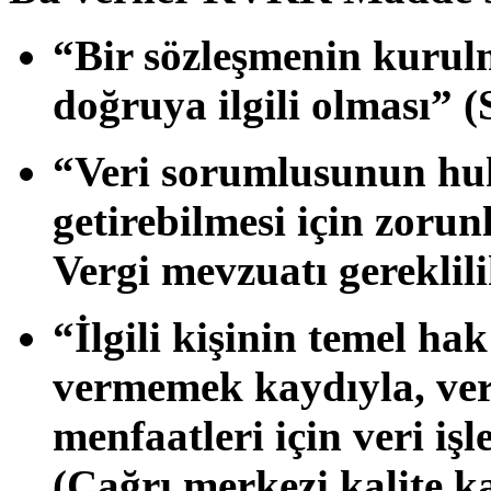
“Bir sözleşmenin kurul
doğruya ilgili olması”
(S
“Veri sorumlusunun hu
getirebilmesi için zorun
Vergi mevzuatı gereklili
“İlgili kişinin temel ha
vermemek kaydıyla, ve
menfaatleri için veri i
(Çağrı merkezi kalite ka