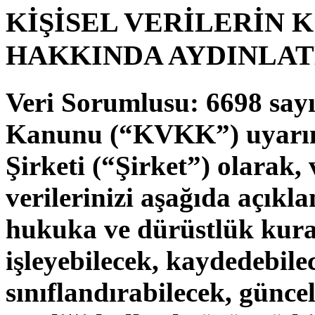
KİŞİSEL VERİLERİN 
HAKKINDA AYDINLA
Veri Sorumlusu:
6698 sayı
Kanunu (“KVKK”) uyarı
Şirketi
(“Şirket”) olarak, v
verilerinizi aşağıda açık
hukuka ve dürüstlük kural
işleyebilecek, kaydedebile
sınıflandırabilecek, günce