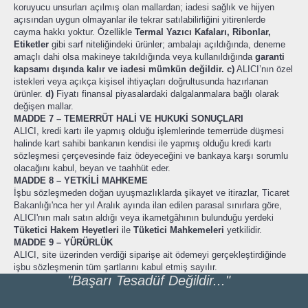
koruyucu unsurları açılmış olan mallardan; iadesi sağlık ve hijyen
açısından uygun olmayanlar ile tekrar satılabilirliğini yitirenlerde
cayma hakkı yoktur. Özellikle
Termal Yazıcı Kafaları, Ribonlar,
Etiketler
gibi sarf niteliğindeki ürünler; ambalajı açıldığında, deneme
amaçlı dahi olsa makineye takıldığında veya kullanıldığında
garanti
kapsamı dışında kalır ve iadesi mümkün değildir.
c)
ALICI’nın özel
istekleri veya açıkça kişisel ihtiyaçları doğrultusunda hazırlanan
ürünler.
d)
Fiyatı finansal piyasalardaki dalgalanmalara bağlı olarak
değişen mallar.
MADDE 7 – TEMERRÜT HALİ VE HUKUKİ SONUÇLARI
ALICI, kredi kartı ile yapmış olduğu işlemlerinde temerrüde düşmesi
halinde kart sahibi bankanın kendisi ile yapmış olduğu kredi kartı
sözleşmesi çerçevesinde faiz ödeyeceğini ve bankaya karşı sorumlu
olacağını kabul, beyan ve taahhüt eder.
MADDE 8 – YETKİLİ MAHKEME
İşbu sözleşmeden doğan uyuşmazlıklarda şikayet ve itirazlar, Ticaret
Bakanlığı'nca her yıl Aralık ayında ilan edilen parasal sınırlara göre,
ALICI'nın malı satın aldığı veya ikametgâhının bulunduğu yerdeki
Tüketici Hakem Heyetleri
ile
Tüketici Mahkemeleri
yetkilidir.
MADDE 9 – YÜRÜRLÜK
ALICI, site üzerinden verdiği siparişe ait ödemeyi gerçekleştirdiğinde
işbu sözleşmenin tüm şartlarını kabul etmiş sayılır.
"Başarı Tesadüf Değildir..."