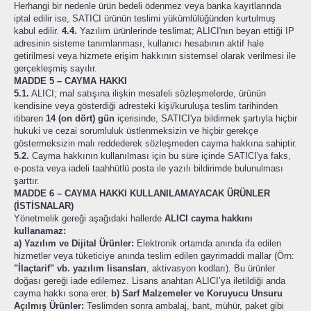
Herhangi bir nedenle ürün bedeli ödenmez veya banka kayıtlarında
iptal edilir ise, SATICI ürünün teslimi yükümlülüğünden kurtulmuş
kabul edilir.
4.4.
Yazılım ürünlerinde teslimat; ALICI'nın beyan ettiği IP
adresinin sisteme tanımlanması, kullanıcı hesabının aktif hale
getirilmesi veya hizmete erişim hakkının sistemsel olarak verilmesi ile
gerçekleşmiş sayılır.
MADDE 5 – CAYMA HAKKI
5.1.
ALICI; mal satışına ilişkin mesafeli sözleşmelerde, ürünün
kendisine veya gösterdiği adresteki kişi/kuruluşa teslim tarihinden
itibaren
14 (on dört) gün
içerisinde, SATICI'ya bildirmek şartıyla hiçbir
hukuki ve cezai sorumluluk üstlenmeksizin ve hiçbir gerekçe
göstermeksizin malı reddederek sözleşmeden cayma hakkına sahiptir.
5.2.
Cayma hakkının kullanılması için bu süre içinde SATICI'ya faks,
e-posta veya iadeli taahhütlü posta ile yazılı bildirimde bulunulması
şarttır.
MADDE 6 – CAYMA HAKKI KULLANILAMAYACAK ÜRÜNLER
(İSTİSNALAR)
Yönetmelik gereği aşağıdaki hallerde
ALICI cayma hakkını
kullanamaz:
a) Yazılım ve Dijital Ürünler:
Elektronik ortamda anında ifa edilen
hizmetler veya tüketiciye anında teslim edilen gayrimaddi mallar (Örn:
"İlaçtarif" vb. yazılım lisansları
, aktivasyon kodları). Bu ürünler
doğası gereği iade edilemez. Lisans anahtarı ALICI’ya iletildiği anda
cayma hakkı sona erer.
b) Sarf Malzemeler ve Koruyucu Unsuru
Açılmış Ürünler:
Teslimden sonra ambalaj, bant, mühür, paket gibi