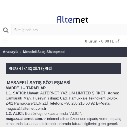
MENU
0 ürün - 0,00TL
Anasayfa
Mesafeli Satış Sözleşmesi
MESAFELI SATIŞ SÖZLEŞMESI
MESAFELİ SATIŞ SÖZLEŞMESİ
MADDE 1 – TARAFLAR
1.1. SATICI:
Unvan:
ALTERNET YAZILIM LİMİTED ŞİRKETİ
Adres:
Çamlaraltı Mah. Hüseyin Yılmaz Cad. Pamukkale Teknokent D-Blok
Z-01 Pamukkale/DENİZLİ
Telefon:
+90 258 215 50 92
E-Posta:
magaza@alternet.com.tr
1.2. ALICI:
Bu sözleşme kapsamında "ALICI",
magaza.alternet.com.tr
internet sitesi üzerinden sipariş veren, sipariş
esnasında kullanılan elektronik ortamda fatura bilgilerini giren gerçek