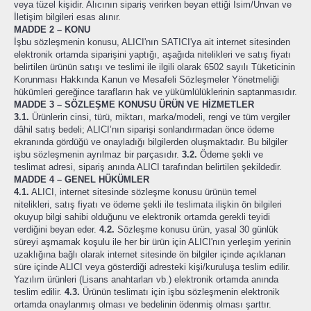
veya tüzel kişidir. Alıcının sipariş verirken beyan ettiği İsim/Unvan ve
İletişim bilgileri esas alınır.
MADDE 2 – KONU
İşbu sözleşmenin konusu, ALICI'nın SATICI'ya ait internet sitesinden
elektronik ortamda siparişini yaptığı, aşağıda nitelikleri ve satış fiyatı
belirtilen ürünün satışı ve teslimi ile ilgili olarak 6502 sayılı Tüketicinin
Korunması Hakkında Kanun ve Mesafeli Sözleşmeler Yönetmeliği
hükümleri gereğince tarafların hak ve yükümlülüklerinin saptanmasıdır.
MADDE 3 – SÖZLEŞME KONUSU ÜRÜN VE HİZMETLER
3.1.
Ürünlerin cinsi, türü, miktarı, marka/modeli, rengi ve tüm vergiler
dâhil satış bedeli; ALICI’nın siparişi sonlandırmadan önce ödeme
ekranında gördüğü ve onayladığı bilgilerden oluşmaktadır. Bu bilgiler
işbu sözleşmenin ayrılmaz bir parçasıdır.
3.2.
Ödeme şekli ve
teslimat adresi, sipariş anında ALICI tarafından belirtilen şekildedir.
MADDE 4 – GENEL HÜKÜMLER
4.1.
ALICI, internet sitesinde sözleşme konusu ürünün temel
nitelikleri, satış fiyatı ve ödeme şekli ile teslimata ilişkin ön bilgileri
okuyup bilgi sahibi olduğunu ve elektronik ortamda gerekli teyidi
verdiğini beyan eder.
4.2.
Sözleşme konusu ürün, yasal 30 günlük
süreyi aşmamak koşulu ile her bir ürün için ALICI'nın yerleşim yerinin
uzaklığına bağlı olarak internet sitesinde ön bilgiler içinde açıklanan
süre içinde ALICI veya gösterdiği adresteki kişi/kuruluşa teslim edilir.
Yazılım ürünleri (Lisans anahtarları vb.) elektronik ortamda anında
teslim edilir.
4.3.
Ürünün teslimatı için işbu sözleşmenin elektronik
ortamda onaylanmış olması ve bedelinin ödenmiş olması şarttır.