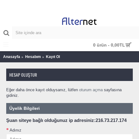
MENU
0 ürün - 0,00TL
Anasayfa
Hesabım
Kayıt Ol
HESAP OLUŞTUR
Eğer daha önce kayıt olduysanız, lütfen
oturum açma
sayfasına
gidiniz.
Üyelik Bilgileri
Şuan siteye bağlı olduğunuz ip adresiniz:216.73.217.174
Adınız