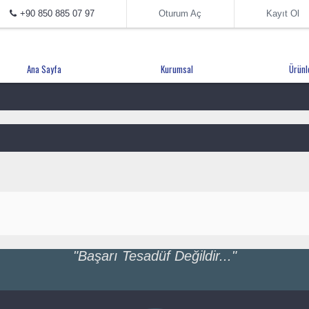
+90 850 885 07 97
Oturum Aç
Kayıt Ol
Ana Sayfa
Kurumsal
Ürünl
"Başarı Tesadüf Değildir..."