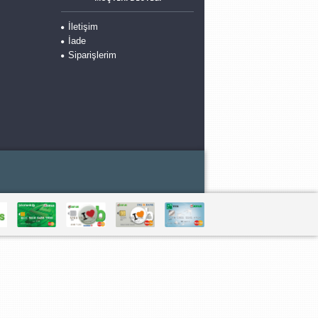
İletişim
İade
Siparişlerim